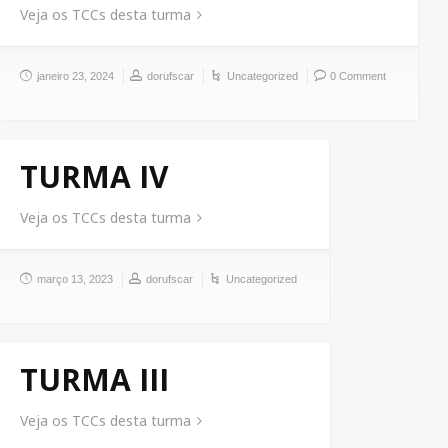
Veja os TCCs desta turma
janeiro 23, 2024
dorufscar
Uncategorized
0 Comment
TURMA IV
Veja os TCCs desta turma
março 13, 2023
dorufscar
Uncategorized
TURMA III
Veja os TCCs desta turma