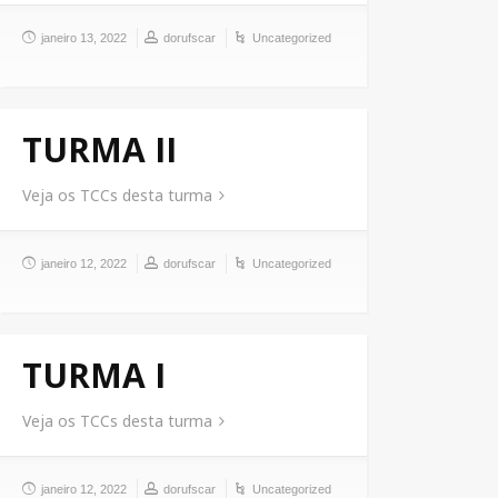
janeiro 13, 2022
dorufscar
Uncategorized
TURMA II
Veja os TCCs desta turma
janeiro 12, 2022
dorufscar
Uncategorized
TURMA I
Veja os TCCs desta turma
janeiro 12, 2022
dorufscar
Uncategorized