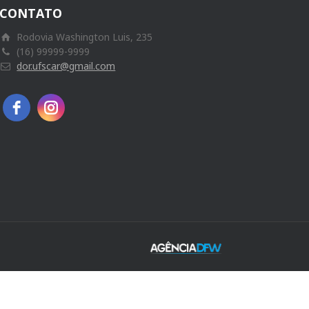
CONTATO
Rodovia Washington Luis, 235
(16) 99999-9999
dor.ufscar@gmail.com