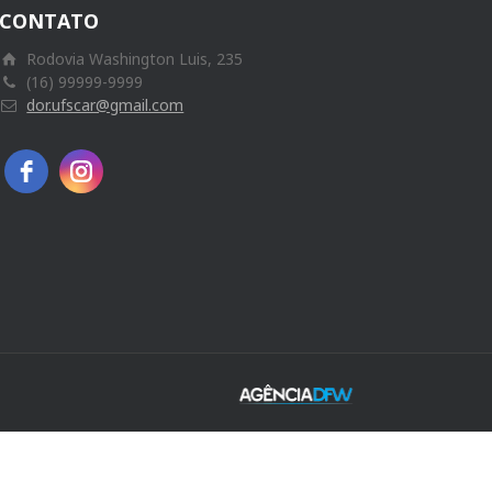
CONTATO
Rodovia Washington Luis, 235
(16) 99999-9999
dor.ufscar@gmail.com