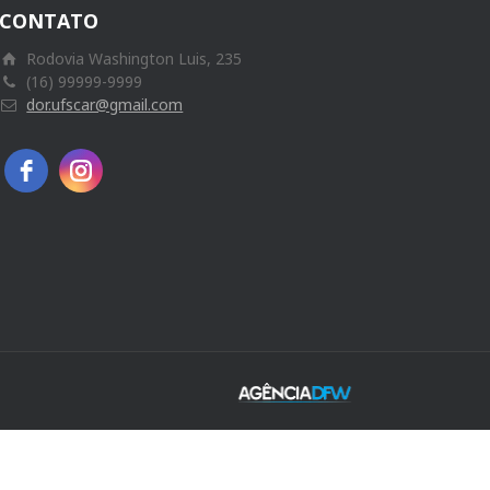
CONTATO
Rodovia Washington Luis, 235
(16) 99999-9999
dor.ufscar@gmail.com