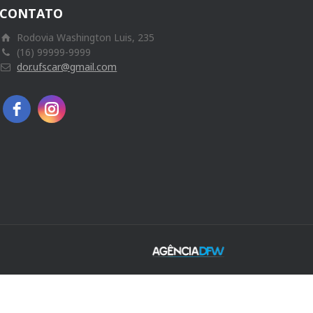
CONTATO
Rodovia Washington Luis, 235
(16) 99999-9999
dor.ufscar@gmail.com