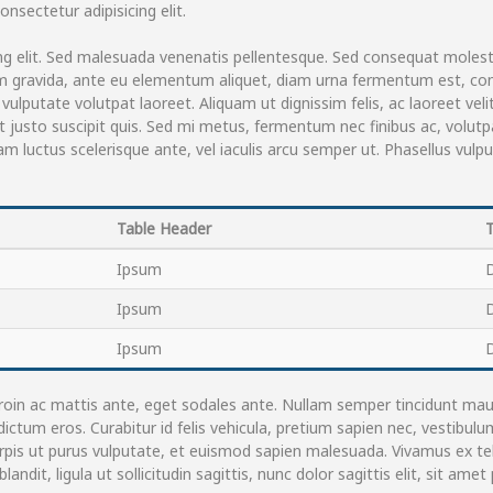
sectetur adipisicing elit.
g elit. Sed malesuada venenatis pellentesque. Sed consequat molesti
ulum gravida, ante eu elementum aliquet, diam urna fermentum est, con
lputate volutpat laoreet. Aliquam ut dignissim felis, ac laoreet velit. 
 justo suscipit quis. Sed mi metus, fermentum nec finibus ac, volutpa
m luctus scelerisque ante, vel iaculis arcu semper ut. Phasellus vulpu
Table Header
Ipsum
Ipsum
Ipsum
oin ac mattis ante, eget sodales ante. Nullam semper tincidunt maur
ictum eros. Curabitur id felis vehicula, pretium sapien nec, vestibu
pis ut purus vulputate, et euismod sapien malesuada. Vivamus ex tellus
dit, ligula ut sollicitudin sagittis, nunc dolor sagittis elit, sit amet 