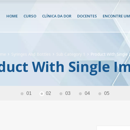
HOME
CURSO
CLÍNICA DA DOR
DOCENTES
ENCONTRE UM 
ome
Syringes And Bottles
Sub Category 1
Product With Single
duct With Single I
01
02
03
04
05