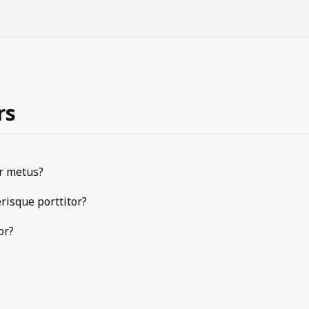
rs
ur metus?
risque porttitor?
or?