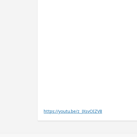
https://youtu.be/z_JXsvOIZV8