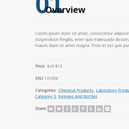
01
Overview
Lorem ipsum dolor sit amet, consectetur adipiscin
Suspendisse fringilla, enim quis malesuada dictum, t
mauris diam sit amet magna. Proin et est quis puru
Price:
$25
$15
SKU:
123456
Categories:
Chemical Products
,
Laboratory Produ
Category 3
,
Syringes And Bottles
Share: