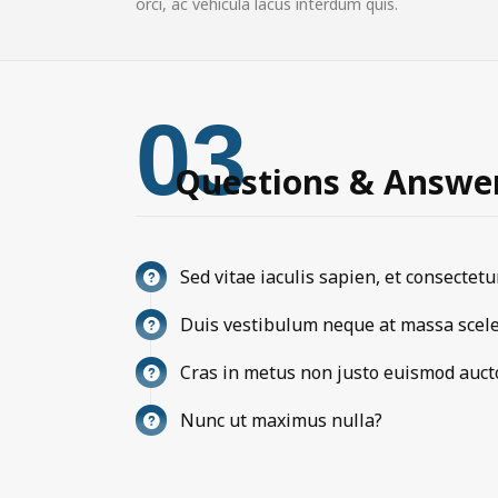
orci, ac vehicula lacus interdum quis.
03
Questions & Answe
Sed vitae iaculis sapien, et consectet
Duis vestibulum neque at massa scele
Cras in metus non justo euismod auct
Nunc ut maximus nulla?