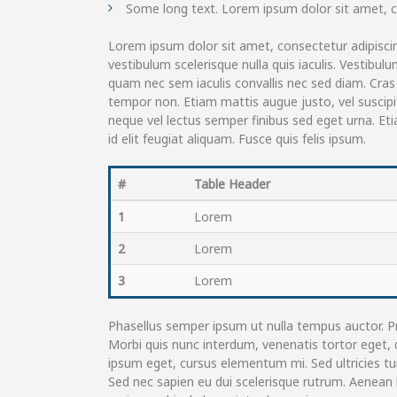
Some long text. Lorem ipsum dolor sit amet, con
Lorem ipsum dolor sit amet, consectetur adipiscin
vestibulum scelerisque nulla quis iaculis. Vestib
quam nec sem iaculis convallis nec sed diam. Cras vu
tempor non. Etiam mattis augue justo, vel suscipit
neque vel lectus semper finibus sed eget urna. Etia
id elit feugiat aliquam. Fusce quis felis ipsum.
#
Table Header
1
Lorem
2
Lorem
3
Lorem
Phasellus semper ipsum ut nulla tempus auctor. Pr
Morbi quis nunc interdum, venenatis tortor eget, d
ipsum eget, cursus elementum mi. Sed ultricies tur
Sed nec sapien eu dui scelerisque rutrum. Aenean blan