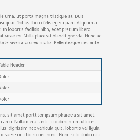
e urna, ut porta magna tristique at. Duis
sequat finibus libero felis eget quam. Aliquam a
In lobortis facilisis nibh, eget pretium libero
t vitae mi. Nulla placerat blandit gravida. Nunc ac
tate viverra orci eu mollis. Pellentesque nec ante
Table Header
Dolor
Dolor
Dolor
is, sit amet porttitor ipsum pharetra sit amet.
lum arcu. Nullam erat ante, condimentum ultrices
, dignissim nec vehicula quis, lobortis vel ligula.
posuere orci libero nec nunc. Nunc sollicitudin nisi