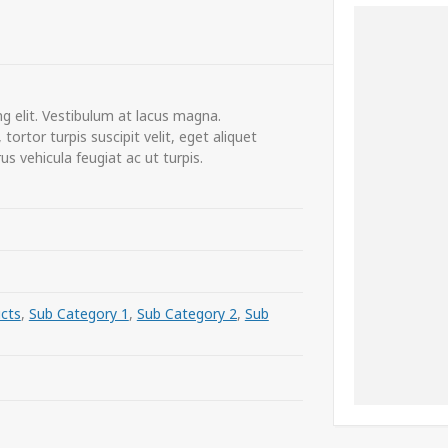
g elit. Vestibulum at lacus magna.
ortor turpis suscipit velit, eget aliquet
s vehicula feugiat ac ut turpis.
cts
,
Sub Category 1
,
Sub Category 2
,
Sub