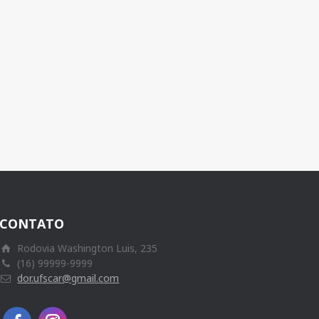
CONTATO
Rodovia Washington Luis, 235
(16) 99999-9999
dor.ufscar@gmail.com